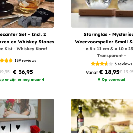
canter Set - Incl. 2
Stormglas - Mysterie
azen en Whiskey Stones
Weervoorspeller Small &
xe Kist - Whiskey Karaf
- ø 8 x 11 cm & ø 10 x 2
Transparant -
139
reviews
3
reviews
€ 36,95
€ 18,95
49,95
€ 19,9
Vanaf
up er zijn er nog maar 4
Op voorraad