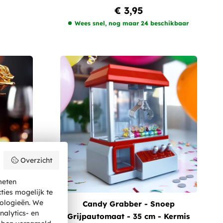
€ 3,95
Wees snel, nog maar 24 beschikbaar
Overzicht
meten
ties mogelijk te
nologieën. We
en Roos
Candy Grabber - Snoep
nalytics- en
kking
Grijpautomaat - 35 cm - Kermis