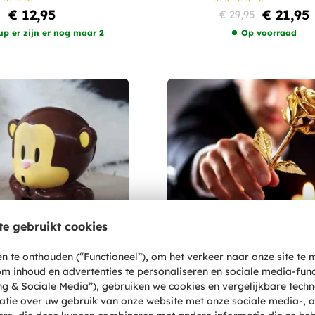
€ 12,95
€ 21,95
€ 29,95
up er zijn er nog maar 2
Op voorraad
e gebruikt cookies
 te onthouden (“Functioneel”), om het verkeer naar onze site te 
 om inhoud en advertenties te personaliseren en sociale media-func
g & Sociale Media”), gebruiken we cookies en vergelijkbare tech
Nail Polish Dryer -
24K Golden Rose - Goud
atie over uw gebruik van onze website met onze sociale media-, a
er Aapje - Draadloos
Met Luxe Cadeauverpa