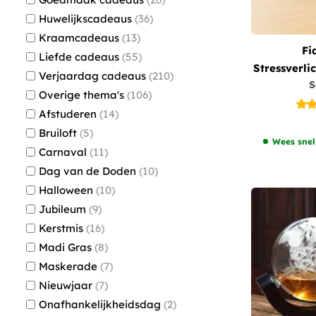
Huwelijkscadeaus
36
Kraamcadeaus
13
Fi
Liefde cadeaus
55
Stressverl
Verjaardag cadeaus
210
S
- S
Overige thema's
106
Afstuderen
14
Bruiloft
5
Wees snel
Carnaval
11
Dag van de Doden
10
Halloween
10
Jubileum
9
Kerstmis
16
Madi Gras
8
Maskerade
7
Nieuwjaar
7
Onafhankelijkheidsdag
2