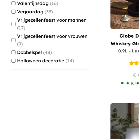
Valentijnsdag
16
Verjaardag
33
Vrijgezellenfeest voor mannen
17
Globe De
Vrijgezellenfeest voor vrouwen
Whiskey Gl
9
0.9L - Lu
Dobbelspel
48
Halloween decoratie
14
€ 
Hup, H