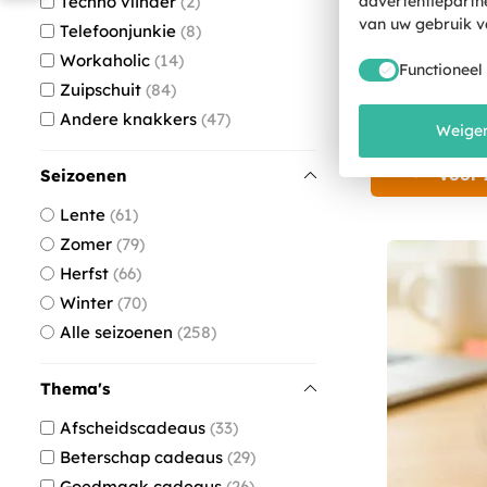
advertentiepartn
Techno vlinder
2
Compact
van uw gebruik v
Telefoonjunkie
8
Workaholic
14
Functioneel
€
Zuipschuit
84
Andere knakkers
47
Weiger
Voor 
Seizoenen
Lente
61
Zomer
79
Herfst
66
Winter
70
Alle seizoenen
258
Thema's
Afscheidscadeaus
33
Beterschap cadeaus
29
Goedmaak cadeaus
26