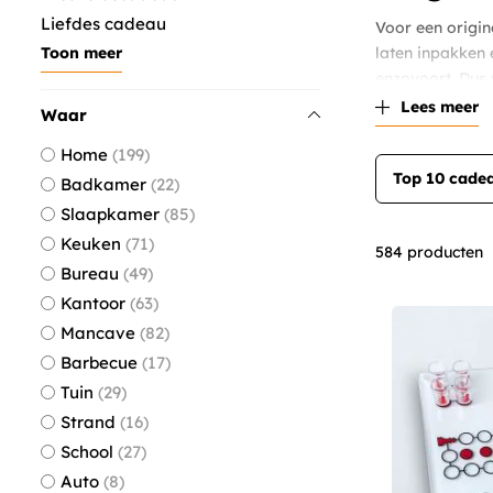
Liefdes cadeau
Voor een origin
Toon meer
laten inpakken 
enzovoort. Dus 
Lees meer
Waar
Home
199
Top 10 cade
Badkamer
22
Slaapkamer
85
Keuken
71
584
producten
Bureau
49
Kantoor
63
Mancave
82
Barbecue
17
Tuin
29
Strand
16
School
27
Auto
8