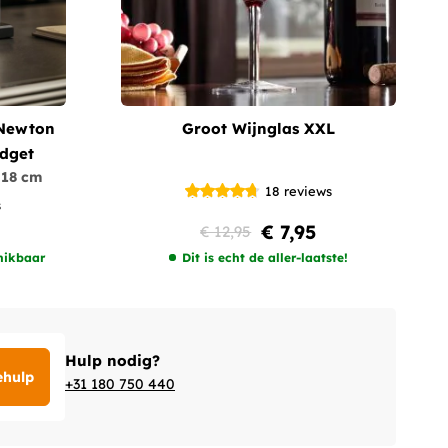
 Newton
Groot Wijnglas XXL
adget
 18 cm
18
reviews
s
€ 7,95
€ 12,95
hikbaar
Dit is echt de aller-laatste!
Hulp nodig?
ehulp
+31 180 750 440