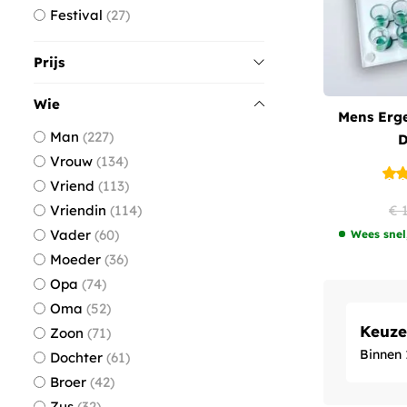
Festival
27
Prijs
Wie
Mens Erge
Man
227
D
Vrouw
134
Vriend
113
Vriendin
114
€ 
Vader
60
Wees snel
Moeder
36
Opa
74
Oma
52
Keuze
Zoon
71
Binnen 
Dochter
61
Broer
42
Zus
32