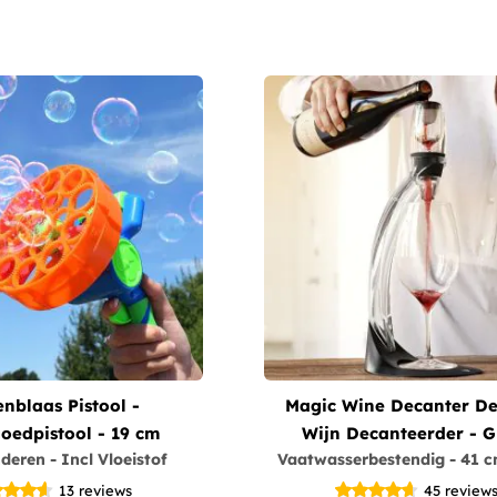
enblaas Pistool -
Magic Wine Decanter De
oedpistool - 19 cm
Wijn Decanteerder - G
deren - Incl Vloeistof
Vaatwasserbestendig - 41 c
Decanter
13
reviews
45
review