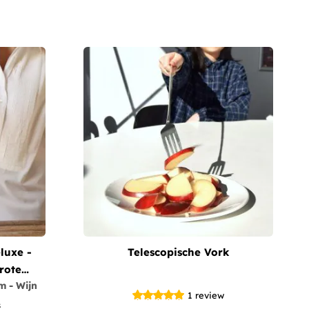
luxe -
Telescopische Vork
rote
m - Wijn
1
review
s