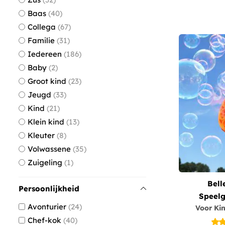
Baas
40
Collega
67
Familie
31
Iedereen
186
Baby
2
Groot kind
23
Jeugd
33
Kind
21
Klein kind
13
Kleuter
8
Volwassene
35
Zuigeling
1
Bell
Persoonlijkheid
Speelg
Avonturier
24
Voor Kin
Chef-kok
40