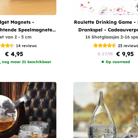
dget Magnets -
Roulette Drinking Game - 
ichtende Speelmagneten
Drankspel - Cadeauverp
et van 2 - 5 cm
16 Shotglaasjes 2-16 spe
et van 2 - 5 cm
14
reviews
23
review
€ 4,95
€ 9,95
€ 17,95
, nog maar 21 beschikbaar
Op voorraad