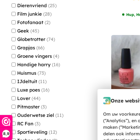
Dierenvriend
25
Film junkie
28
Hup, H
Fotofanaat
2
Geek
45
Globetrotter
74
Grapjas
66
Groene vingers
4
Handige harry
16
Huismus
73
IJdeltuit
11
Luxe poes
16
Lover
44
Onze websit
Pitmaster
3
Om uw voorkeuren
Ouderwetse ziel
11
(“Analytics”), en
RC Fan
3
maken (“Marketin
Monkey 
Sportieveling
12
delen ook inform
8,9
Nageldrog