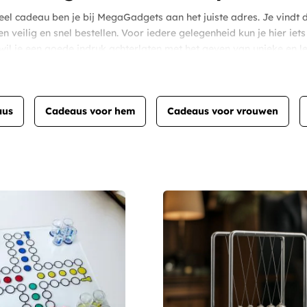
eel cadeau ben je bij MegaGadgets aan het juiste adres. Je vindt d
en veilig en snel bestellen. Voor iedere gelegenheid kun je hier ie
wil je een goede indruk achterlaten met het geven van unieke en le
aus
Cadeaus voor hem
Cadeaus voor vrouwen