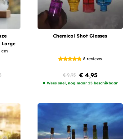
uze
Chemical Shot Glasses
 Large
3 cm
8
reviews
€ 4,95
5
€ 9,95
Wees snel, nog maar 15 beschikbaar