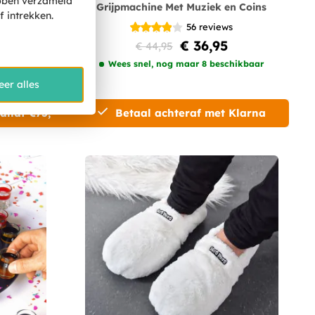
ebben verzameld
tificaat
Grijpmachine Met Muziek en Coins
 intrekken.
s
56
reviews
€ 36,95
€ 44,95
chikbaar
Wees snel, nog maar 8 beschikbaar
eer alles
vanaf €75,-
Betaal achteraf met Klarna