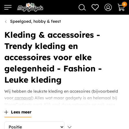
0
Speelgoed, hobby & feest
Kleding & accessoires -
Trendy kleding en
accessoires voor elke
gelegenheid - Fashion -
Leuke kleding
Wij hebben de leukste kleding en accesoires (bijvoorbeeld
voor
carnaval
) Alles wat maar gadgety is en helemaal bij
MegaGadgets past. Kijk snel deze categorie en ook onze
sloffen
en
kostuums
!
Lees meer