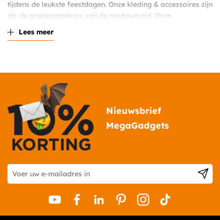
tijdens de leukste feestdagen. Onze kleding & accessoires zijn
als de grappenmakers van de modewereld. Deze
kledingstukken en accessoires voegen een dosis humor toe
Lees meer
aan je dagelijkse look. Of het nu gaat om een
grappig
carnaval pak
, een
grappig masker
of pantoffels met een
komische twist, onze kleding & accessoires laten je lachen
terwijl je er geweldig uitziet.
De vele voordelen van onze leuke
kleding & accessoires
Nieuwsbrief
Onze kleding & accessoires brengen veel voordelen met zich
MegaGadgets
mee. Onze kleding en accessoires geven je een unieke
uitstraling die je onderscheidt van de massa. We combineren
humor met stijl, zodat je er niet alleen goed uitziet, maar ook
een glimlach op ieders gezicht tovert. Onze kleding en
accessoires zijn uitstekende gespreksaanzetters. Ze helpen je
om gemakkelijk in contact te komen met mensen. Voeg een
dosis stijl en humor toe aan je dagelijkse outfit met onze
grappige kleding en accessoires. Laat je verwonderen door