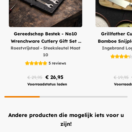
Gereedschap Bestek - No10
Grillfather C
Wrenchware Cutlery Gift Set -
Bamboe 
Roestvrijstaal - Steeksleutel Maat
Ingebrand Log
3 Delige Set
10
5
reviews
€ 26,95
€ 29,95
€ 19,95
Voorraadstatus laden
Voorraads
Andere producten die mogelijk iets voor u
zijn!