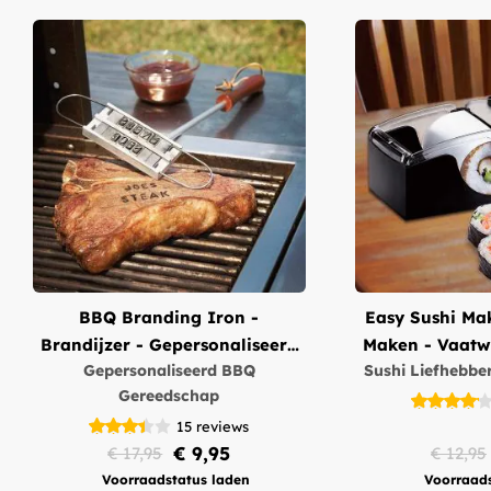
BBQ Branding Iron -
Easy Sushi Mak
Brandijzer - Gepersonaliseerd
Maken - Vaatw
Gepersonaliseerd BBQ
Sushi Liefhebber
met Letters
Gereedschap
15
reviews
€ 9,95
€ 17,95
€ 12,95
Voorraadstatus laden
Voorraads