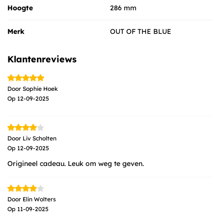
keuken. Speciaal ontworpen voor de man die weet wat hij wil:
Hoogte
286 mm
kwaliteit en efficiëntie. Deze Hakbijl Pizzasnijder is ook het
ideale cadeau voor mannen die graag hun eigen pizza
Merk
OUT OF THE BLUE
maken of gewoon genieten van een goede vlaai of taart.
Kenmerken van de Hakbijl Pizzasnijder
Klantenreviews
Stoere, houten pizzasnijder
Goede kwaliteit voor langdurig gebruik
Door
Sophie Hoek
Ideaal cadeau voor mannen
Op
12-09-2025
Originele pizzasnijder, ook geschikt voor vlaaien en
taarten
RVS snijvlak voor scherpe en rechte sneden
Door
Liv Scholten
Materiaal: Hout / RVS / Plastic
Op
12-09-2025
Gewicht: 100 gram
Afmetingen: 21 x 11 x 1,5 cm
Origineel cadeau. Leuk om weg te geven.
Door
Elin Wolters
Op
11-09-2025