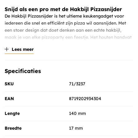
Snijd als een pro met de Hakbijl Pizzasnijder
De Hakbijl Pizzasnijder is het ultieme keukengadget voor
iedereen die snel en efficiënt zijn pizza wil aansnijden. Met
een stoer design dat doet denken aan een echte hakbijl,
maak je van elke pizzaparty een feestje. Het houten handvat
zorgt voor een stevige grip terwijl je moeiteloos door de
Lees meer
bodem van je pizza of vlaai snijdt.
Ontdek de efficiënte Pizza Cutter voor
thuisgebruik
Specificaties
Vergeet die wiebelige wieltjes, want met deze Hakbijl
SKU
71/3237
Pizzasnijder snijd je elke pizza alsof het niets is. De
combinatie van een scherp RVS snijvlak en een comfortabel
EAN
8719202934304
houten handvat maakt dit de perfecte tool voor de
pizzaliefhebber. Of je nu een dunne bodem of een dikke korst
hebt, deze pizzasnijder klief erdoorheen zonder moeite.
Lengte
140 mm
Keuken gadget voor de echte mannen
Breedte
17 mm
Dit is niet zomaar een pizzasnijder; het is een statement in je