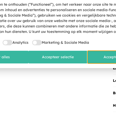
 te onthouden (“Functioneel”), om het verkeer naar onze site te 
 om inhoud en advertenties te personaliseren en sociale media-func
g & Sociale Media”), gebruiken we cookies en vergelijkbare tech
atie over uw gebruik van onze website met onze sociale media-, a
ers, die deze kunnen combineren met andere informatie die ze h
an hun diensten. U kunt uw toestemming op elk moment wijzigen of
Analytics
Marketing & Sociale Media
S
aar zoals verwacht erg kwetsbaar.
S
 alles
Accepteer selectie
Accept
E
L
B
H