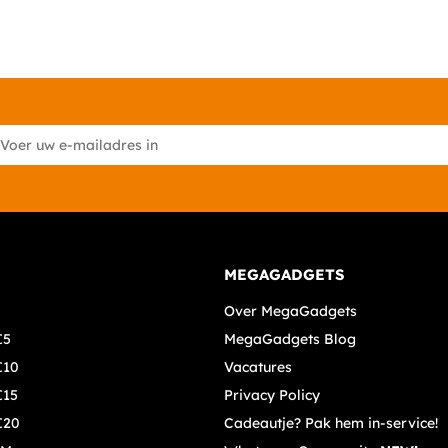
MEGAGADGETS
Over MegaGadgets
€5
MegaGadgets Blog
€10
Vacatures
€15
Privacy Policy
€20
Cadeautje? Pak hem in-service!