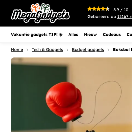
Boksbal balpen - 17 cm - schietende boksbal
8.9
/
10
€ 2,95
Gebaseerd op
12167
r
Vakantie gadgets TIP! ☀️
Alles
Nieuw
Cadeaus
Ca
Home
Tech & Gadgets
Budget gadgets
Boksbal 