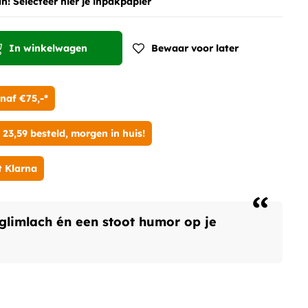
! Selecteer hier je inpakpapier
In winkelwagen
Bewaar voor later
naf €75,-*
3,59 besteld, morgen in huis!
t Klarna
“
 glimlach én een stoot humor op je