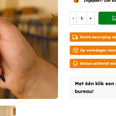
Ingepakt? Dat kan
-
+
Gratis bezorging va
Op werkdagen voor 2
Betaal achteraf me
Met één klik een
bureau!