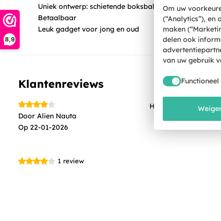
Uniek ontwerp: schietende boksbal
Om uw voorkeuren
Betaalbaar
(“Analytics”), en
maken (“Marketin
Leuk gadget voor jong en oud
delen ook inform
8,9
advertentiepartn
van uw gebruik v
Functioneel
Klantenreviews
Heel erg grappig , m
Weiger
Door
Alien Nauta
Op
22-01-2026
1
review