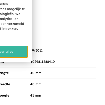
meten
ties mogelijk te
nologieën. We
nalytics- en
ebben verzameld
 intrekken.
pecificaties
KU
29/3011
eer alles
AN
4029811288410
engte
40 mm
reedte
40 mm
oogte
41 mm