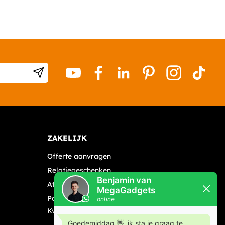
ZAKELIJK
Offerte aanvragen
Relatiegeschenken
Affiliates
Partners
KvK: 83659986