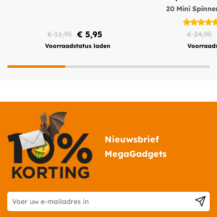
20 Mini Spinne
80 + 65 cm - 2
€ 5,95
€ 11,95
€ 24,95
Voorraadstatus laden
Voorraads
Nieuwsbrief
MegaGadgets