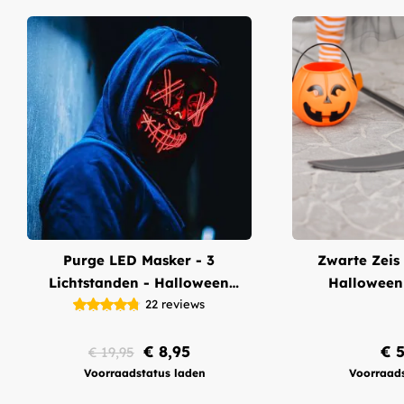
Purge LED Masker - 3
Zwarte Zeis
Lichtstanden - Halloween
Halloween 
Masker
22
reviews
€ 8,95
€ 5
€ 19,95
Voorraadstatus laden
Voorraads