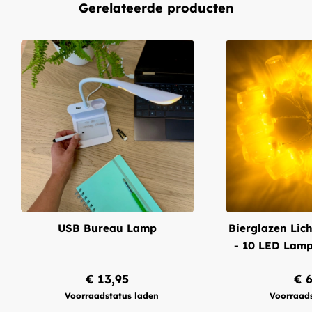
Kenmerken van de glitterlampjes lichtslinger
Gerelateerde producten
10 LED-lampjes met uniek glittereffect
Lengte: 1,7 meter
Werkt op 2 AA-batterijen (niet inbegrepen)
Alleen geschikt voor binnengebruik
Transparante kunststof verpakking
USB Bureau Lamp
Bierglazen Lich
- 10 LED Lampj
Feestde
€ 13,95
€ 6
Voorraadstatus laden
Voorraads