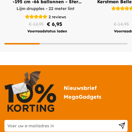
-195 cm -66 ballonnen - Ster
Kerstman Bell
Lijm drupples - 22 meter lint
Piek
2
reviews
€ 6,95
€ 12,95
€ 14,95
Voorraadstatus laden
Voorraads
Nieuwsbrief
MegaGadgets