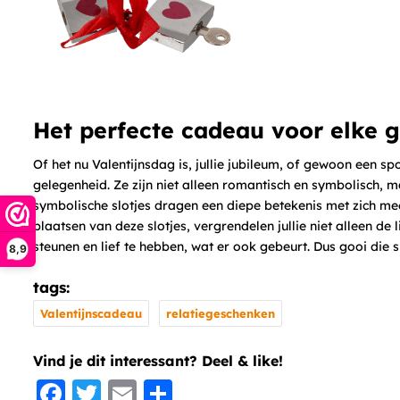
Het perfecte cadeau voor elke 
Of het nu Valentijnsdag is, jullie jubileum, of gewoon een sp
gelegenheid. Ze zijn niet alleen romantisch en symbolisch, m
symbolische slotjes dragen een diepe betekenis met zich mee
plaatsen van deze slotjes, vergrendelen jullie niet alleen de 
steunen en lief te hebben, wat er ook gebeurt. Dus gooi die sl
8,9
tags:
Valentijnscadeau
relatiegeschenken
Vind je dit interessant? Deel & like!
Facebook
Twitter
Email
Share