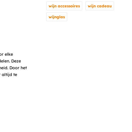
wijn accessoires
wijn cadeau
wijnglas
or elke
delen. Deze
heid. Door het
altijd te