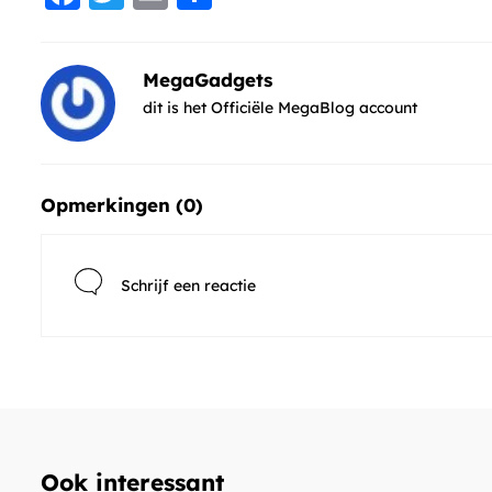
MegaGadgets
dit is het Officiële MegaBlog account
Opmerkingen (
0
)
Schrijf een reactie
Ook interessant