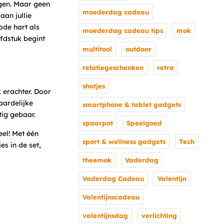
gen. Maar geen
moederdag cadeau
aan jullie
ode hart als
moederdag cadeau tips
mok
ofdstuk begint
multitool
outdoor
relatiegeschenken
retro
shotjes
 erachter. Door
aardelijke
smartphone & tablet gadgets
tig gebaar.
spaarpot
Speelgoed
eel! Met één
sport & wellness gadgets
Tech
es in de set,
theemok
Vaderdag
Vaderdag Cadeau
Valentijn
Valentijnscadeau
valentijnsdag
verlichting