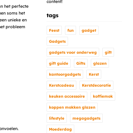
content!
an het perfecte
nen soms het
tags
 een unieke en
 het probleem
Feest
fun
gadget
Gadgets
gadgets voor onderweg
gift
gift guide
Gifts
glazen
kantoorgadgets
Kerst
Kerstcadeau
Kerstdecoratie
keuken accessoire
koffiemok
koppen mokken glazen
lifestyle
megagadgets
anvoelen.
Moederdag