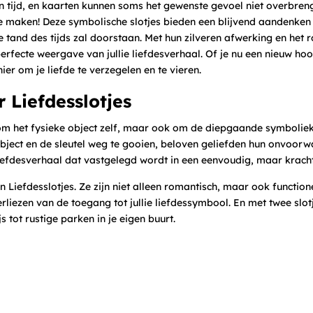
 tijd, en kaarten kunnen soms het gewenste gevoel niet overbren
te maken! Deze symbolische slotjes bieden een blijvend aandenken 
 tand des tijds zal doorstaan. Met hun zilveren afwerking en het r
perfecte weergave van jullie liefdesverhaal. Of je nu een nieuw ho
nier om je liefde te verzegelen en te vieren.
 Liefdesslotjes
 om het fysieke object zelf, maar ook om de diepgaande symboliek
bject en de sleutel weg te gooien, beloven geliefden hun onvoorw
liefdesverhaal dat vastgelegd wordt in een eenvoudig, maar krach
Liefdesslotjes. Ze zijn niet alleen romantisch, maar ook function
rliezen van de toegang tot jullie liefdessymbool. En met twee slotj
 tot rustige parken in je eigen buurt.