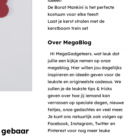
ideeën
De Borat Mankini is het perfecte
kostuum voor elke feest!
Laat je kerst stralen met de
kerstboom trein set
Over MegaBlog
Hi MegaGadgeteers. wat leuk dat
jullie een kijkje nemen op onze
megablog. Hier willen jou dagellijks
inspireren en ideeën geven voor de
leukste en origineelste cadeaus. We
zullen je de leukste tips & tricks
geven over hoe jij iemand kan
verrassen op speciale dagen, nieuwe
feitjes, onze gedachtes en veel meer.
Je kunt ons natuurlijk ook volgen op
Facebook, Instagram, Twitter en
e gebaar
Pinterest voor nog meer leuke