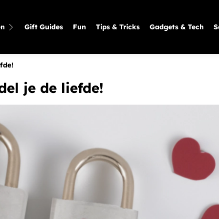
en
Gift Guides
Fun
Tips & Tricks
Gadgets & Tech
S
efde!
el je de liefde!